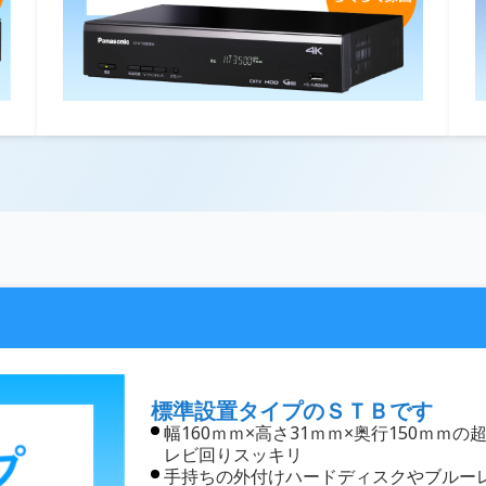
標準設置タイプのＳＴＢです
幅160ｍｍ×高さ31ｍｍ×奥行150ｍ
レビ回りスッキリ
手持ちの外付けハードディスクやブルー