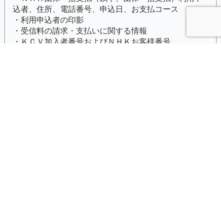
込者、住所、電話番号、申込日、お支払コース
・利用申込者の印影
・受信料の請求・支払いに関する情報
・ＫＣＶ加入者番号およびＮＨＫお客様番号
2.共同して利用する者の範囲
ＫＣＶならびに日本放送協会
3.共同して利用する者の利用目的
団体一括支払業務の履行のため、団体一括支払利用申
込書記載の情報ならびに日本放送協会およびＫＣＶが
取得する団体一括支払利用申込者の受信料の請求・お
支払いに関する情報を共同して利用するため
4.取得方法
共同利用する個人情報は、団体一括支払に関して、申
込書、ハガキなどを通じてＫＣＶが取得したものとい
たします。
5.共同して利用する個人情報の管理について責任を有す