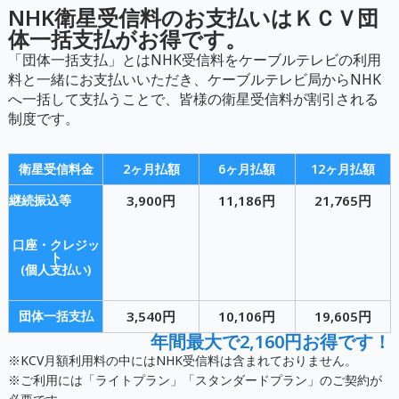
NHK衛星受信料のお支払いはＫＣＶ団
体一括支払がお得です。
「団体一括支払」とはNHK受信料をケーブルテレビの利用
料と一緒にお支払いいただき、ケーブルテレビ局からNHK
へ一括して支払うことで、皆様の衛星受信料が割引される
制度です。
衛星受信料金
2ヶ月払額
6ヶ月払額
12ヶ月払額
継続振込等
3,900円
11,186円
21,765円
口座・クレジッ
ト
(個人支払い)
団体一括支払
3,540円
10,106円
19,605円
年間最大で2,160円お得です！
※KCV月額利用料の中にはNHK受信料は含まれておりません。
※ご利用には「ライトプラン」「スタンダードプラン」のご契約が