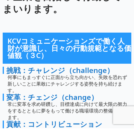
まいります。
KCVコミュニケーションズで働く人
財が意識し、日々の行動規範となる価
値観（３C）
挑戦：チャレンジ（challenge）
何事にもまっすぐに正面から立ち向かい、失敗を恐れず
新しいことに果敢にチャレンジする姿勢を持ち続けま
す。
変革：チェンジ（change）
常に変革を求め研鑽し、目標達成に向けて最大限の努力
をするとともに夢をもって働ける職場環境の整備に努め
ます。
貢献：コントリビューション
（contribution）