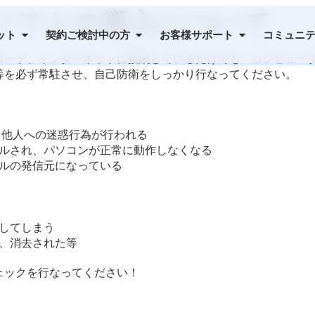
ソフトの導入について
ット
契約ご検討中の方
お客様サポート
コミュニ
ロード、インターネットに接続しているだけでも「コンピュータ
等を必ず常駐させ、自己防衛をしっかり行なってください。
り他人への迷惑行為が行われる
ルされ、パソコンが正常に動作しなくなる
ルの発信元になっている
してしまう
、消去された等
ェックを行なってください！