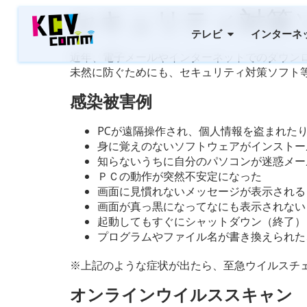
セキュリティ対策
テレビ
インターネ
近年、電子メールやインターネットでのダウン
未然に防ぐためにも、セキュリティ対策ソフト
感染被害例
PCが遠隔操作され、個人情報を盗まれた
身に覚えのないソフトウェアがインストー
知らないうちに自分のパソコンが迷惑メー
ＰＣの動作が突然不安定になった
画面に見慣れないメッセージが表示される
画面が真っ黒になってなにも表示されない
起動してもすぐにシャットダウン（終了）
プログラムやファイル名が書き換えられた
※上記のような症状が出たら、至急ウイルスチ
オンラインウイルススキャン