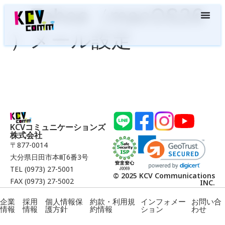
・Tahoe（macOS26
）メール設定
KCVコミュニケーションズ
株式会社
〒877-0014
大分県日田市本町6番3号
TEL (0973) 27-5001
© 2025 KCV Communications
FAX (0973) 27-5002
INC.
企業
採用
個人情報保
約款・利用規
インフォメー
お問い合
情報
情報
護方針
約情報
ション
わせ